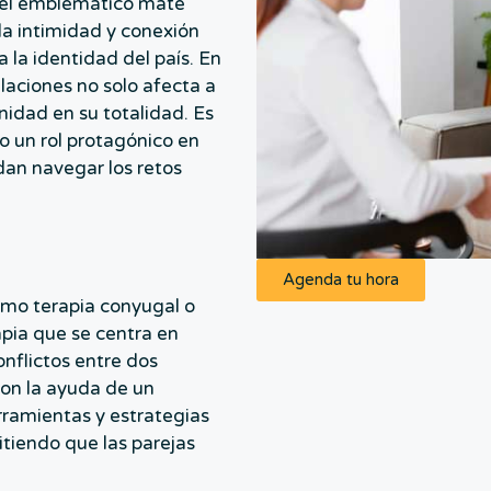
de el emblemático mate
 la intimidad y conexión
 la identidad del país. En
elaciones no solo afecta a
nidad en su totalidad. Es
o un rol protagónico en
an navegar los retos
Agenda tu hora
omo terapia conyugal o
apia que se centra en
nflictos entre dos
con la ayuda de un
ramientas y estrategias
itiendo que las parejas