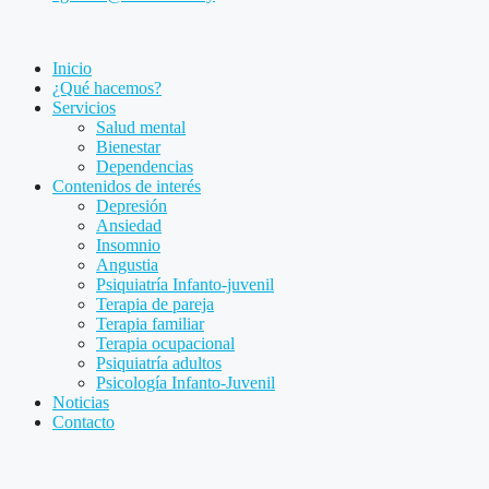
Inicio
¿Qué hacemos?
Servicios
Salud mental
Bienestar
Dependencias
Contenidos de interés
Depresión
Ansiedad
Insomnio
Angustia
Psiquiatría Infanto-juvenil
Terapia de pareja
Terapia familiar
Terapia ocupacional
Psiquiatría adultos
Psicología Infanto-Juvenil
Noticias
Contacto