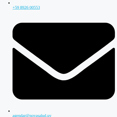
+59 8926 00553
agendar@novasalud.uy