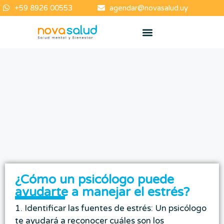
+59 8926 00553
agendar@novasalud.uy
¿Qué hacemos?
Contenidos de interés
¿Cómo un psicólogo puede
ayudarte a manejar el estrés?
1. Identificar las fuentes de estrés: Un psicólogo
te ayudará a reconocer cuáles son los